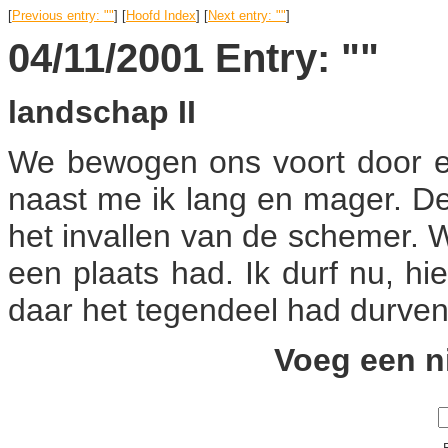
[
Previous entry: ""
] [
Hoofd Index
] [
Next entry: ""
]
04/11/2001 Entry: ""
landschap II
We bewogen ons voort door ee
naast me ik lang en mager. D
het invallen van de schemer. W
een plaats had. Ik durf nu, h
daar het tegendeel had durve
Voeg een n