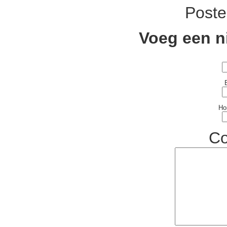
Post
Voeg een n
Ho
C