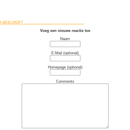
CROFT ...................................................
.
Voeg een nieuwe reactie toe
Naam
E-Mail (optional)
Homepage (optional)
Comments