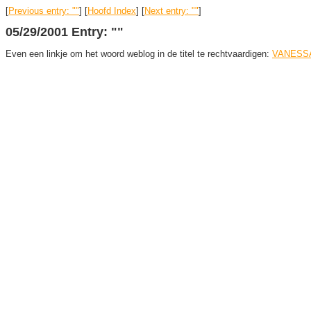
[
Previous entry: ""
] [
Hoofd Index
] [
Next entry: ""
]
05/29/2001 Entry: ""
Even een linkje om het woord weblog in de titel te rechtvaardigen:
VANESSA BEE