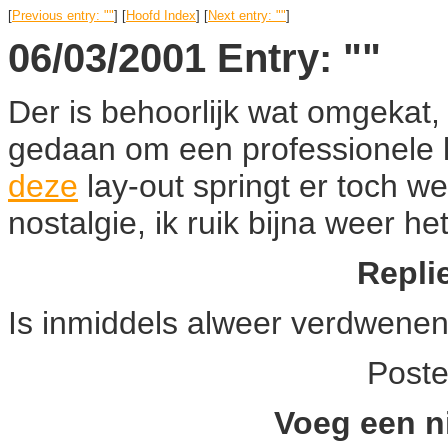
[
Previous entry: ""
] [
Hoofd Index
] [
Next entry: ""
]
06/03/2001 Entry: ""
Der is behoorlijk wat omgekat
gedaan om een professionele la
deze
lay-out springt er toch wel
nostalgie, ik ruik bijna weer he
Replie
Is inmiddels alweer verdwene
Post
Voeg een n