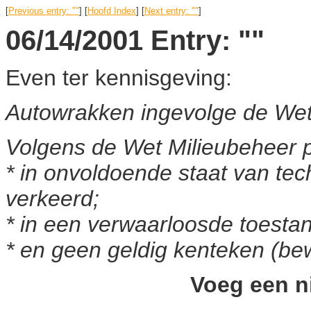
[
Previous entry: ""
] [
Hoofd Index
] [
Next entry: ""
]
06/14/2001 Entry: ""
Even ter kennisgeving:
Autowrakken ingevolge de Wet
Volgens de Wet Milieubeheer p
* in onvoldoende staat van te
verkeerd;
* in een verwaarloosde toesta
* en geen geldig kenteken (bew
Voeg een n