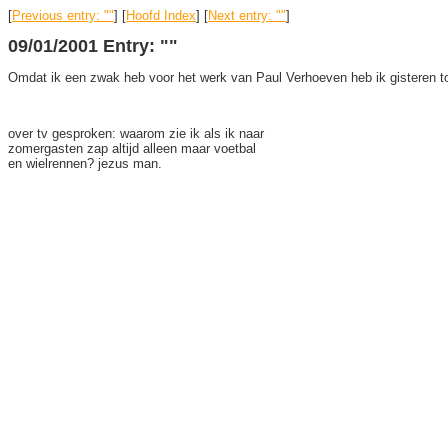
[
Previous entry: ""
] [
Hoofd Index
] [
Next entry: ""
]
09/01/2001 Entry: ""
Omdat ik een zwak heb voor het werk van Paul Verhoeven heb ik gisteren 
over tv gesproken: waarom zie ik als ik naar
zomergasten zap altijd alleen maar voetbal
en wielrennen? jezus man.