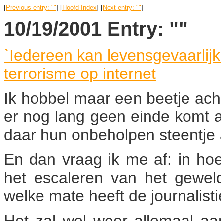
[
Previous entry: ""
] [
Hoofd Index
] [
Next entry: ""
]
10/19/2001 Entry: ""
`Iedereen kan levensgevaarli
terrorisme op internet
Ik hobbel maar een beetje achte
er nog lang geen einde komt 
daar hun onbeholpen steentje a
En dan vraag ik me af: in hoev
het escaleren van het geweld
welke mate heeft de journalistiek
Het zal wel weer allemaal aan