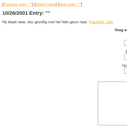
[
Previous entry: ""
] [
Hoofd Index
] [
Next entry: ""
]
10/26/2001 Entry: ""
Hij draait weer, dus gezellig met het hele gezin naar:
Pasolini's Salo
Voeg e
Ho