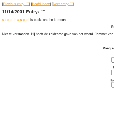
[
Previous entry: ""
] [
Hoofd Index
] [
Next entry: ""
]
11/14/2001 Entry: ""
s t o e t h a s p e l
is back, and he is mean...
R
Niet te versmaden. Hij heeft de zeldzame gave van het woord. Jammer van die
Voeg e
Ho