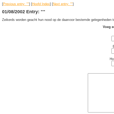
[
Previous entry: ""
] [
Hoofd Index
] [
Next entry: ""
]
01/08/2002 Entry: ""
Zeikerds worden geacht hun nood op de daarvoor bestemde gelegenheden t
Voeg e
Ho