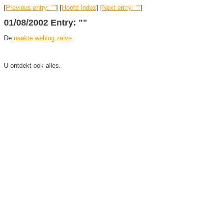
[
Previous entry: ""
] [
Hoofd Index
] [
Next entry: ""
]
01/08/2002 Entry: ""
De
naakte weblog zelve
U ontdekt ook alles.